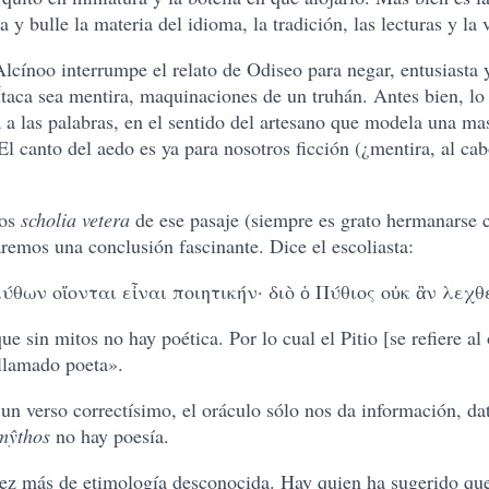
 y bulle la materia del idioma, la tradición, las lecturas y la 
Alcínoo interrumpe el relato de Odiseo para negar, entusiasta 
 Ítaca sea mentira, maquinaciones de un truhán. Antes bien, 
a a las palabras, en el sentido del artesano que modela una ma
canto del aedo es ya para nosotros ficción (¿mentira, al cab
los
scholia vetera
de ese pasaje (siempre es grato hermanarse c
remos una conclusión fascinante. Dice el escoliasta:
ύθων οἴονται εἶναι ποιητικήν· διὸ ὁ Πύθιος οὐκ ἂν λεχθ
ue sin mitos no hay poética. Por lo cual el Pitio [se refiere a
 llamado poeta».
n verso correctísimo, el oráculo sólo nos da información, dat
mŷthos
no hay poesía.
vez más de etimología desconocida. Hay quien ha sugerido qu