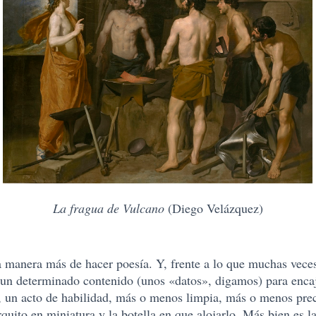
La fragua de Vulcano
(Diego Velázquez)
a manera más de hacer poesía. Y, frente a lo que muchas veces
o un determinado contenido (unos «datos», digamos) para enca
, un acto de habilidad, más o menos limpia, más o menos prec
arquito en miniatura y la botella en que alojarlo. Más bien es l