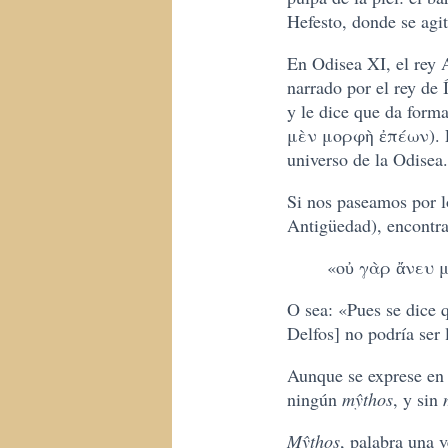
Hefesto, donde se agita
En Odisea XI, el rey 
narrado por el rey de
y le dice que da form
μὲν μορφὴ ἐπέων). El 
universo de la Odisea.
Si nos paseamos por 
Antigüedad), encontra
«οὐ γὰρ ἄνευ μ
O sea: «Pues se dice q
Delfos] no podría ser
Aunque se exprese en u
ningún
mŷthos
, y sin
Mŷthos
, palabra una 