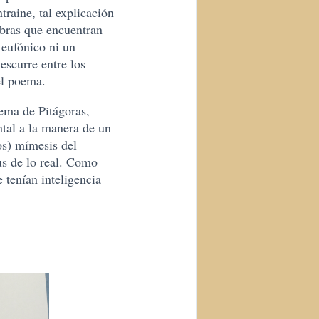
raine, tal explicación
abras que encuentran
eufónico ni un
escurre entre los
el poema.
ema de Pitágoras,
ntal a la manera de un
os) mímesis del
us de lo real. Como
 tenían inteligencia