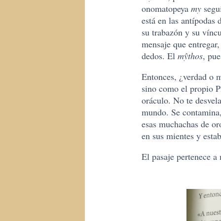
onomatopeya
my
segui
está en las antípodas 
su trabazón y su vínc
mensaje que entregar, 
dedos. El
mŷthos
, pue
Entonces, ¿verdad o 
sino como el propio P
oráculo. No te desvela
mundo. Se contamina, 
esas muchachas de oro 
en sus mientes y esta
El pasaje pertenece a