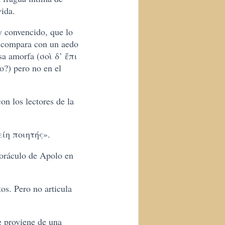
vida.
y convencido, que lo
lo compara con un aedo
sa amorfa (σοὶ δ’ ἔπι
o?) pero no en el
on los lectores de la
είη ποιητής».
l oráculo de Apolo en
os. Pero no articula
e proviene de una