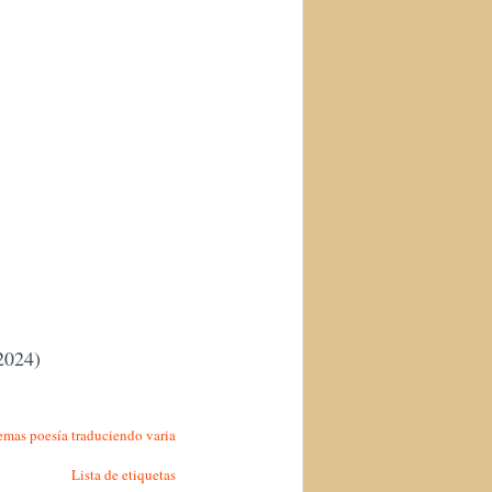
2024)
emas
poesía
traduciendo
varia
Lista de etiquetas