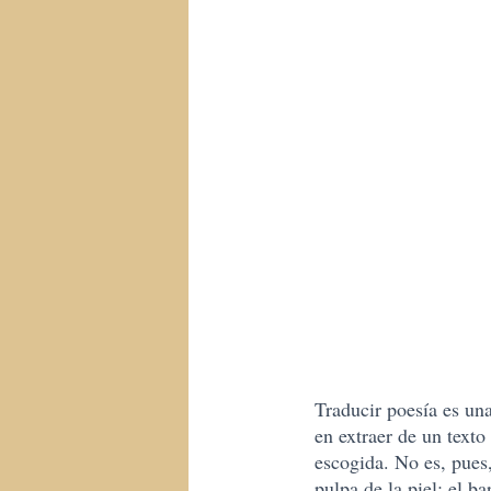
Traducir poesía es un
en extraer de un text
escogida. No es, pues
pulpa de la piel: el b