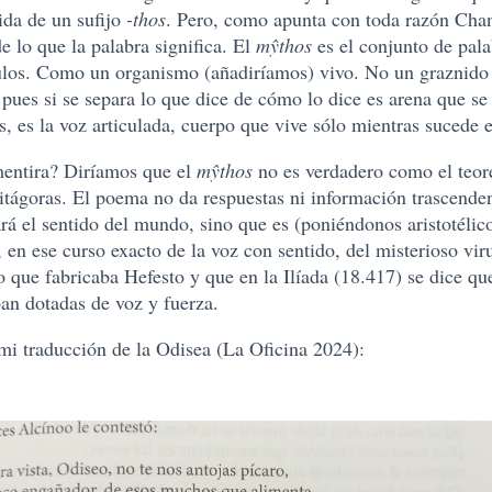
da de un sufijo
-thos
. Pero, como apunta con toda razón Chant
de lo que la palabra significa. El
mŷthos
es el conjunto de pal
ulos. Como un organismo (añadiríamos) vivo. No un graznido 
pues si se separa lo que dice de cómo lo dice es arena que se 
s, es la voz articulada, cuerpo que vive sólo mientras sucede 
mentira? Diríamos que el
mŷthos
no es verdadero como el teor
itágoras. El poema no da respuestas ni información trascende
rá el sentido del mundo, sino que es (poniéndonos aristotélic
en ese curso exacto de la voz con sentido, del misterioso vir
que fabricaba Hefesto y que en la Ilíada (18.417) se dice que
ban dotadas de voz y fuerza.
 mi traducción de la Odisea (La Oficina 2024):