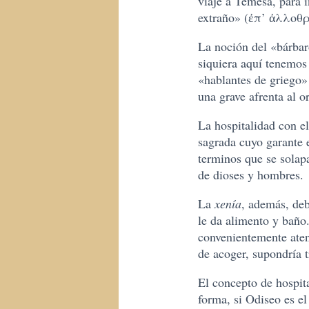
viaje a Témesa, para 
extraño» (ἐπ’ ἀλλοθ
La noción del «bárbar
siquiera aquí tenemos
«hablantes de griego»
una grave afrenta al 
La hospitalidad con el
sagrada cuyo garante 
terminos que se solap
de dioses y hombres.
La
xenía
, además, deb
le da alimento y baño.
convenientemente aten
de acoger, supondría 
El concepto de hospita
forma, si Odiseo es el