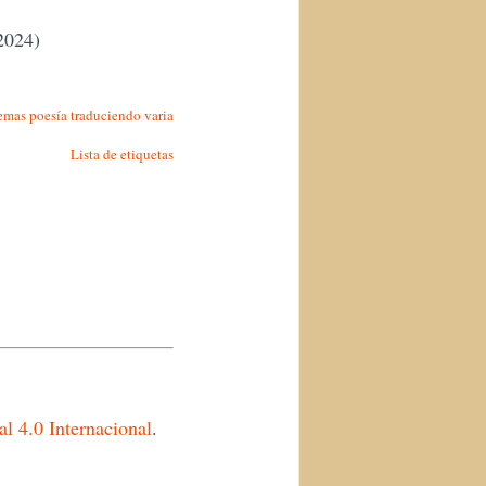
2024)
emas
poesía
traduciendo
varia
Lista de etiquetas
 4.0 Internacional
.