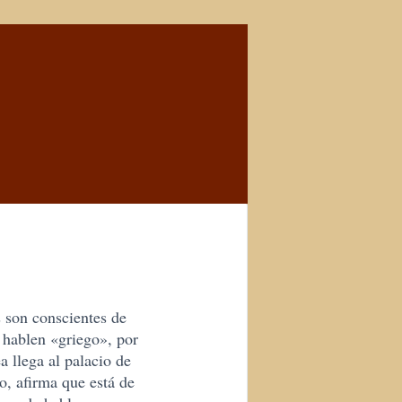
s son conscientes de
 hablen «griego», por
 llega al palacio de
o, afirma que está de