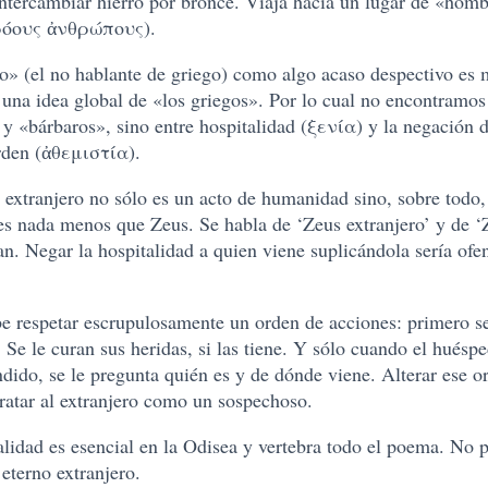
intercambiar hierro por bronce. Viaja hacia un lugar de «homb
ρόους ἀνθρώπους).
o» (el no hablante de griego) como algo acaso despectivo es 
 una idea global de «los griegos». Por lo cual no encontramos
 y «bárbaros», sino entre hospitalidad (ξενία) y la negación d
orden (ἀθεμιστία).
 extranjero no sólo es un acto de humanidad sino, sobre todo,
es nada menos que Zeus. Se habla de ‘Zeus extranjero’ y de ‘Z
an. Negar la hospitalidad a quien viene suplicándola sería of
e respetar escrupulosamente un orden de acciones: primero se
 Se le curan sus heridas, si las tiene. Y sólo cuando el huéspe
dido, se le pregunta quién es y de dónde viene. Alterar ese o
tratar al extranjero como un sospechoso.
lidad es esencial en la Odisea y vertebra todo el poema. No p
 eterno extranjero.