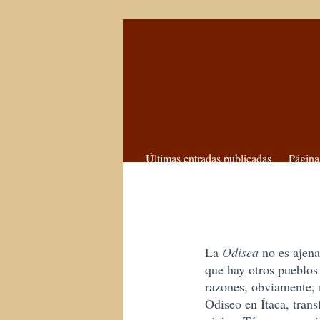
Últimas entradas publicadas
Página
La
Odisea
no es ajena
que hay otros pueblos
razones, obviamente, 
Odiseo en Ítaca, trans