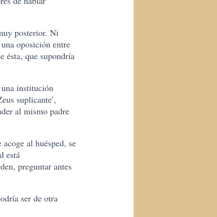
res de hablar
muy posterior. Ni
 una oposición entre
e ésta, que supondría
 una institución
eus suplicante’,
ender al mismo padre
 acoge al huésped, se
d está
rden, preguntar antes
odría ser de otra