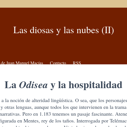
Las diosas y las nubes (II)
 de Juan Manuel Macías
Contacto
RSS
La
y la hospitalidad
Odisea
 a la noción de alteridad lingüística. O sea, que los personaje
 y otras lenguas, aunque todos los que intervienen en la trama
narrativas. Pero en 1.183 tenemos un pasaje fascinante. Atenea
figurada en Mentes, rey de los tafios. Interrogada por Telémac