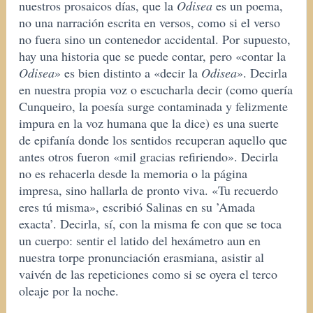
nuestros prosaicos días, que la
Odisea
es un poema,
no una narración escrita en versos, como si el verso
no fuera sino un contenedor accidental. Por supuesto,
hay una historia que se puede contar, pero «contar la
Odisea
» es bien distinto a «decir la
Odisea
». Decirla
en nuestra propia voz o escucharla decir (como quería
Cunqueiro, la poesía surge contaminada y felizmente
impura en la voz humana que la dice) es una suerte
de epifanía donde los sentidos recuperan aquello que
antes otros fueron «mil gracias refiriendo». Decirla
no es rehacerla desde la memoria o la página
impresa, sino hallarla de pronto viva. «Tu recuerdo
eres tú misma», escribió Salinas en su ’Amada
exacta’. Decirla, sí, con la misma fe con que se toca
un cuerpo: sentir el latido del hexámetro aun en
nuestra torpe pronunciación erasmiana, asistir al
vaivén de las repeticiones como si se oyera el terco
oleaje por la noche.