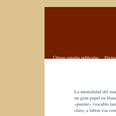
Últimas entradas publicadas
Página
La mentalidad del ma
un gran papel en blan
«puente» (vocablo tam
claro, a labrar esa co