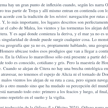
ema hay un gran punto de inflexión cuando, según les narra Od
ro tras partir de Troya y allí mismo entran en contienda con l
n acorde con la tradición de los
nóstoi
: navegación por rutas 
 Y, lo más importante, los lugares descritos son perfectament
lar el cabo de Malea, los vientos y las tormentas los alejan de
itera. Y es aquí donde comienza la deriva, y el mar ya no es 
 singularidad de donde puede surgir cualquier cosa. Lo monst
esa geografía que ya no es, propiamente hablando, una geograf
Homero ubicase todos esos prodigios que van a llegar a conti
co. En la
Odisea
lo maravilloso sólo está presente a partir del 
nde todo es conocido, cotidiano y gris. Pero la maestría de H
e. Cuando se alejan de Citera no hay una brecha ontológica en
atravesar, no tenemos el espejo de Alicia ni el tornado de Do
 malos vientos los alejan de su ruta a casa, pero siguen nave
ado a otro mundo sino que ha mudado su percepción del mund
stá narrando todo esto: primero a los feacios y luego, al final
mo repetirlo en el sueño y la vigilia.
 mi traducción de la
Odisea
(La Oficina 2024). Odiseo narra es