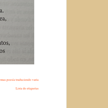
emas
poesía
traduciendo
varia
Lista de etiquetas