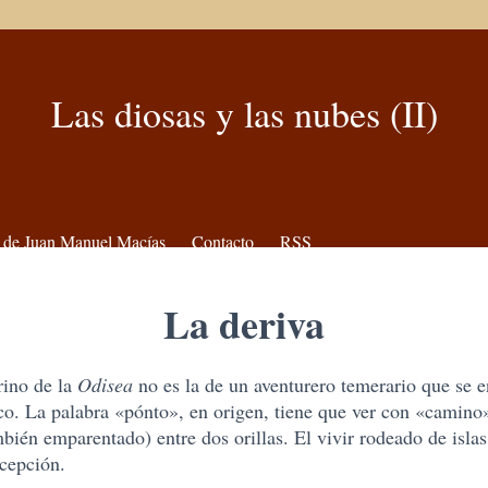
Las diosas y las nubes (II)
 de Juan Manuel Macías
Contacto
RSS
La deriva
rino de la
Odisea
no es la de un aventurero temerario que se 
co. La palabra «pónto», en origen, tiene que ver con «camin
bién emparentado) entre dos orillas. El vivir rodeado de islas
ncepción.