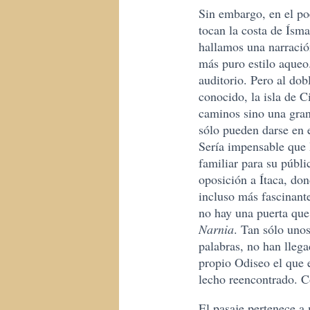
Sin embargo, en el po
tocan la costa de Ísma
hallamos una narració
más puro estilo aqueo.
auditorio. Pero al dob
conocido, la isla de C
caminos sino una gran
sólo pueden darse en 
Sería impensable que 
familiar para su públi
oposición a Ítaca, do
incluso más fascinant
no hay una puerta que 
Narnia
. Tan sólo unos
palabras, no han lleg
propio Odiseo el que e
lecho reencontrado. Co
El pasaje pertenece a