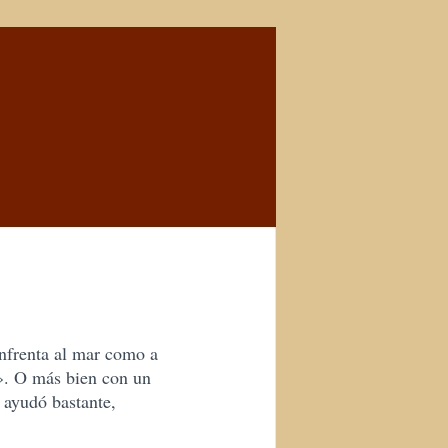
enfrenta al mar como a
o». O más bien con un
 ayudó bastante,