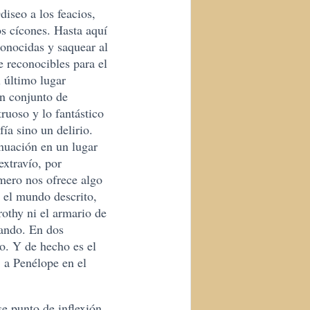
iseo a los feacios,
os cícones. Hasta aquí
conocidas y saquear al
e reconocibles para el
l último lugar
un conjunto de
ruoso y lo fantástico
ía sino un delirio.
nuación en un lugar
extravío, por
omero nos ofrece algo
 el mundo descrito,
rothy ni el armario de
gando. En dos
o. Y de hecho es el
, a Penélope en el
e punto de inflexión